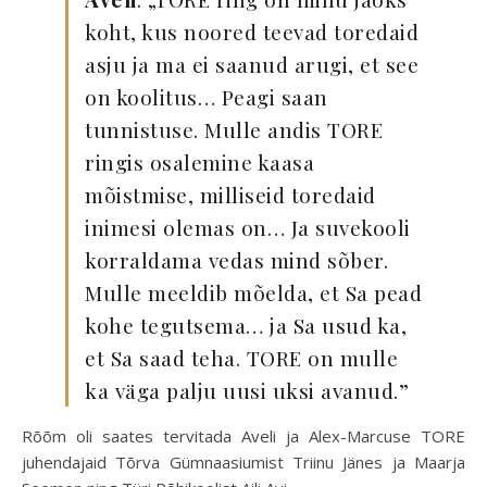
koht, kus noored teevad toredaid
asju ja ma ei saanud arugi, et see
on koolitus… Peagi saan
tunnistuse. Mulle andis TORE
ringis osalemine kaasa
mõistmise, milliseid toredaid
inimesi olemas on… Ja suvekooli
korraldama vedas mind sõber.
Mulle meeldib mõelda, et Sa pead
kohe tegutsema… ja Sa usud ka,
et Sa saad teha. TORE on mulle
ka väga palju uusi uksi avanud.”
Rõõm oli saates tervitada Aveli ja Alex-Marcuse TORE
juhendajaid Tõrva Gümnaasiumist Triinu Jänes ja Maarja