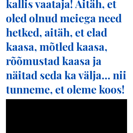
kallis vaataja! Aitäh, et
oled olnud meiega need
hetked, aitäh, et elad
kaasa, mõtled kaasa,
rõõmustad kaasa ja
näitad seda ka välja… nii
tunneme, et oleme koos!