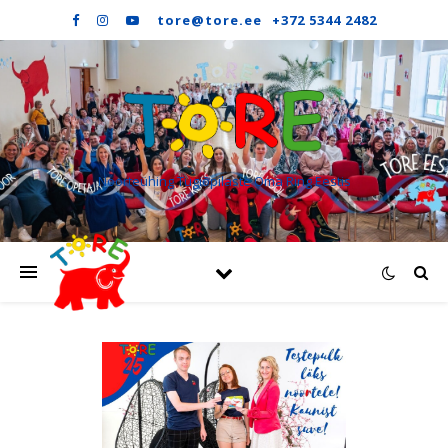
Noorteühing Tugiõpilaste Oma Ring Eestis