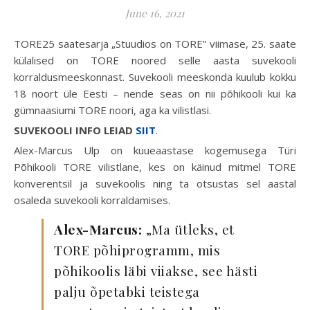
June 16, 2021
TORE25 saatesarja „Stuudios on TORE” viimase, 25. saate
külalised on TORE noored selle aasta suvekooli
korraldusmeeskonnast. Suvekooli meeskonda kuulub kokku
18 noort üle Eesti – nende seas on nii põhikooli kui ka
gümnaasiumi TORE noori, aga ka vilistlasi.
SUVEKOOLI INFO LEIAD
SIIT
.
Alex-Marcus Ulp on kuueaastase kogemusega Türi
Põhikooli TORE vilistlane, kes on käinud mitmel TORE
konverentsil ja suvekoolis ning ta otsustas sel aastal
osaleda suvekooli korraldamises.
Alex-Marcus:
„Ma ütleks, et
TORE põhiprogramm, mis
põhikoolis läbi viiakse, see hästi
palju õpetabki teistega