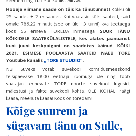
Seemen ning Türi Põhikoolist Aili Avi.
Hooaja viimane saade on täis ka tänutunnet!
Kokku oli
25 saadet + 2 erisaadet. Kui vaatasid kõiki saateid, said
omale 786.22 minutit (see on üle 13 tunni) kvaliteetaega
koos 55 erineva TOREDA inimesega.
SUUR TÄNU
KÕIKIDELE SAATEKÜLALISTELE, kes alates jaanuarist
kuni juuni keskpaigani on saadetes käinud. KÕIKI
2021. ESIMESE POOLAASTA SAATEID NÄEB TORE
Youtube kanalis
„TORE STUUDIO”
.
NB! Suveks võtab suvekooli korraldusmeeskond
teisipäevase 18.00 eetriaja rõõmuga üle ning toob
vaatajani erinevate TORE noorte suvekooli lugusid,
mälestusi ja fakte suvekooli kohta. OLE KOHAL, räägi
kaasa, meenuta kaasa! Koos on toredam!
Kõige suurem ja
sügavam tänu on Sulle,