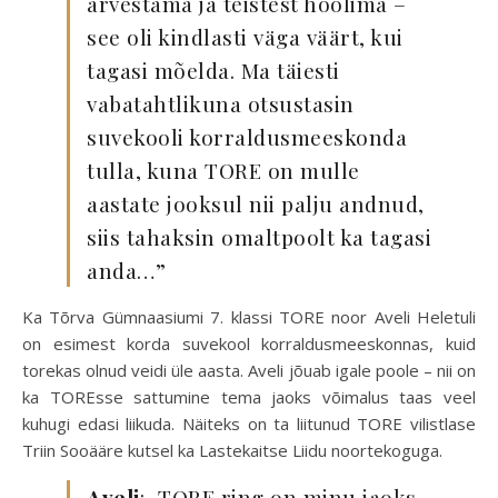
arvestama ja teistest hoolima –
see oli kindlasti väga väärt, kui
tagasi mõelda. Ma täiesti
vabatahtlikuna otsustasin
suvekooli korraldusmeeskonda
tulla, kuna TORE on mulle
aastate jooksul nii palju andnud,
siis tahaksin omaltpoolt ka tagasi
anda…”
Ka Tõrva Gümnaasiumi 7. klassi TORE noor Aveli Heletuli
on esimest korda suvekool korraldusmeeskonnas, kuid
torekas olnud veidi üle aasta. Aveli jõuab igale poole – nii on
ka TOREsse sattumine tema jaoks võimalus taas veel
kuhugi edasi liikuda. Näiteks on ta liitunud TORE vilistlase
Triin Sooääre kutsel ka Lastekaitse Liidu noortekoguga.
Aveli
: „TORE ring on minu jaoks