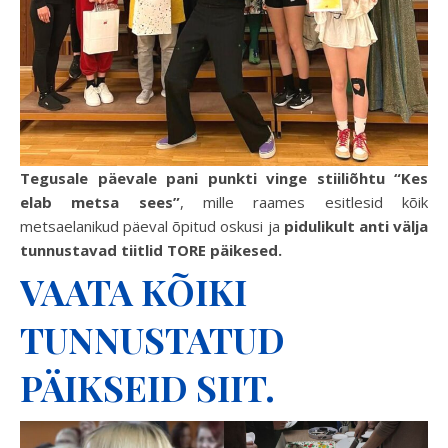
Tegusale päevale pani punkti vinge stiiliõhtu “Kes
elab metsa sees”
, mille raames esitlesid kõik
metsaelanikud päeval õpitud oskusi ja
pidulikult anti välja
tunnustavad tiitlid TORE päikesed.
VAATA KÕIKI
TUNNUSTATUD
PÄIKSEID SIIT.