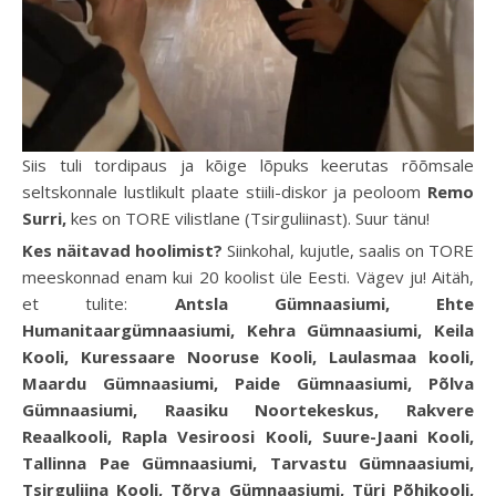
Siis tuli tordipaus ja kõige lõpuks keerutas rõõmsale
seltskonnale lustlikult plaate stiili-diskor ja peoloom
Remo
Surri,
kes on TORE vilistlane (Tsirguliinast). Suur tänu!
Kes näitavad hoolimist?
Siinkohal, kujutle, saalis on TORE
meeskonnad enam kui 20 koolist üle Eesti. Vägev ju! Aitäh,
et tulite:
Antsla Gümnaasiumi, Ehte
Humanitaargümnaasiumi, Kehra Gümnaasiumi, Keila
Kooli, Kuressaare Nooruse Kooli, Laulasmaa kooli,
Maardu Gümnaasiumi, Paide Gümnaasiumi, Põlva
Gümnaasiumi, Raasiku Noortekeskus, Rakvere
Reaalkooli, Rapla Vesiroosi Kooli, Suure-Jaani Kooli,
Tallinna Pae Gümnaasiumi, Tarvastu Gümnaasiumi,
Tsirguliina Kooli, Tõrva Gümnaasiumi, Türi Põhikooli,