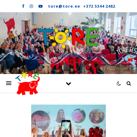
Noorteühing Tugiõpilaste Oma Ring Eestis