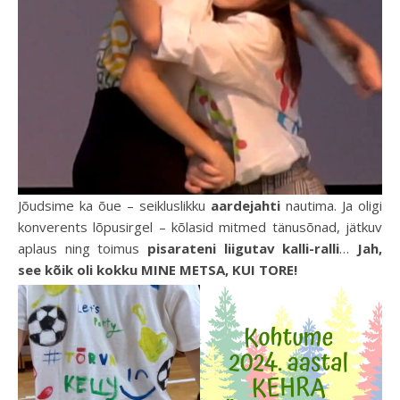
Jõudsime ka õue – seikluslikku
aardejahti
nautima. Ja oligi
konverents lõpusirgel – kõlasid mitmed tänusõnad, jätkuv
aplaus ning toimus
pisarateni liigutav kalli-ralli
…
Jah,
see kõik oli kokku MINE METSA, KUI TORE!