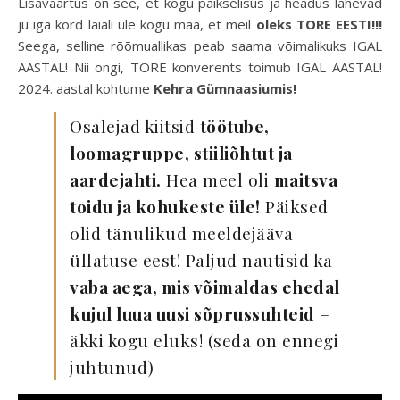
Lisaväärtus on see, et kogu päikselisus ja headus lähevad
ju iga kord laiali üle kogu maa, et meil
oleks TORE EESTI!!!
Seega, selline rõõmuallikas peab saama võimalikuks IGAL
AASTAL! Nii ongi, TORE konverents toimub IGAL AASTAL!
2024. aastal kohtume
Kehra Gümnaasiumis!
Osalejad kiitsid
töötube,
loomagruppe, stiiliõhtut ja
aardejahti.
Hea meel oli
maitsva
toidu ja kohukeste üle!
Päiksed
olid tänulikud meeldejääva
üllatuse eest! Paljud nautisid ka
vaba aega, mis võimaldas ehedal
kujul luua uusi sõprussuhteid
–
äkki kogu eluks! (seda on ennegi
juhtunud)