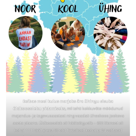
Reibas meel kulus marjaks ära ühingu sisuka
üldkoosoleku pidamiseks
, mil tehti kokkuvõte möödunud
majandus- ja tegevusaastast ning vaadati üheskoos jooksva
aasta plaane. Üldkoosolek oli hääleõiguslik – 622 liikmest oli
kohal 111 häält (neist 87 olid füüsiliselt kohal ja 24 volitasid