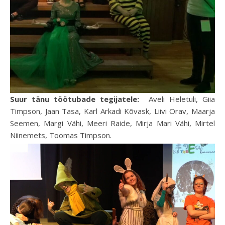
Suur tänu töötubade tegijatele:
Aveli Heletuli, Giia
Timpson, Jaan Tasa, Karl Arkadi Kõvask, Liivi Orav, Maarja
Seemen, Margi Vähi, Meeri Raide, Mirja Mari Vähi, Mirtel
Niinemets, Toomas Timpson.