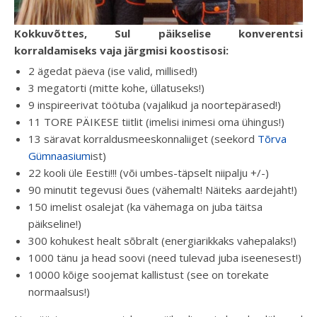
Kokkuvõttes, Sul päikselise konverentsi
korraldamiseks vaja järgmisi koostisosi:
2 ägedat päeva (ise valid, millised!)
3 megatorti (mitte kohe, üllatuseks!)
9 inspireerivat töötuba (vajalikud ja noortepärased!)
11 TORE PÄIKESE tiitlit (imelisi inimesi oma ühingus!)
13 säravat korraldusmeeskonnaliiget (seekord
Tõrva
Gümnaasium
ist)
22 kooli üle Eesti!!! (või umbes-täpselt niipalju +/-)
90 minutit tegevusi õues (vähemalt! Näiteks aardejaht!)
150 imelist osalejat (ka vähemaga on juba täitsa
päikseline!)
300 kohukest healt sõbralt (energiarikkaks vahepalaks!)
1000 tänu ja head soovi (need tulevad juba iseenesest!)
10000 kõige soojemat kallistust (see on torekate
normaalsus!)