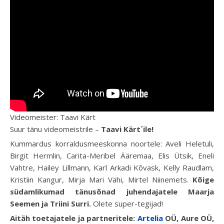
Videomeister: Taavi Kärt
Suur tänu videomeistrile –
Taavi Kärt´ile!
Kummardus korraldusmeeskonna noortele: Aveli Heletuli,
Birgit Hermlin, Carita-Meribel Ääremaa, Elis Ütsik, Eneli
Vahtre, Hailey Lillmann, Karl Arkadi Kõvask, Kelly Raudlam,
Kristiin Kangur, Mirja Mari Vähi, Mirtel Niinemets.
Kõige
südamlikumad tänusõnad juhendajatele Maarja
Seemen ja Triini Surri.
Olete super-tegijad!
Aitäh toetajatele ja partneritele:
Artelia
OÜ, Aure OÜ,