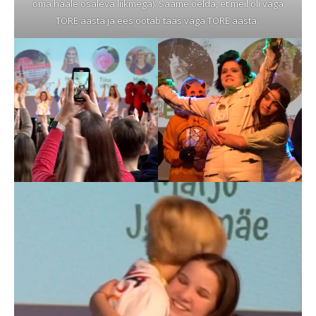
oma hääle osaleva liikmega). Saame öelda, et meil oli väga
TORE aasta ja ees ootab taas väga TORE aasta.