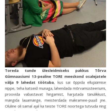
Toreda tunde ülesleidmiseks pakkus Tõrva
Gümnaasiumi 13-pealine TORE meeskond osalejatele
välja 9 lahedat töötuba
, kus sai õppida ellujäämise
nippe, teha katseid munaga, lahendada mõrvamüsteeriumi,
proovida vabastavat hingamist, harjutada tänulikkust,
mängida lauamänge, meisterdada makramee-puud jne.
Oluline oli samal ajal ka teiste TORE noortega tutvuda ning