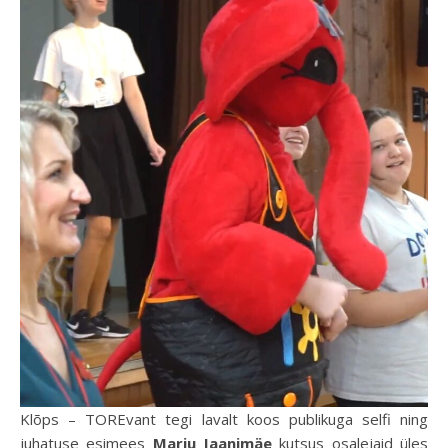
Klõps – TOREvant tegi lavalt koos publikuga selfi ning
juhatuse esimees
Marju Jaanimäe
kutsus osalejaid üles