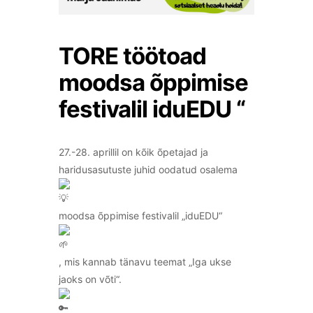
TORE töötoad
moodsa õppimise
festivalil iduEDU “
27.-28. aprillil on kõik õpetajad ja
haridusasutuste juhid oodatud osalema
moodsa õppimise festivalil „iduEDU“
, mis kannab tänavu teemat „Iga ukse
jaoks on võti“.