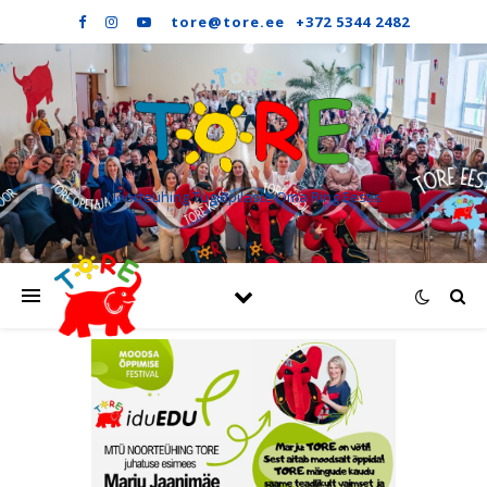
Noorteühing Tugiõpilaste Oma Ring Eestis